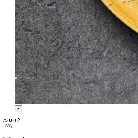
+
750,00 ₽
- 0%