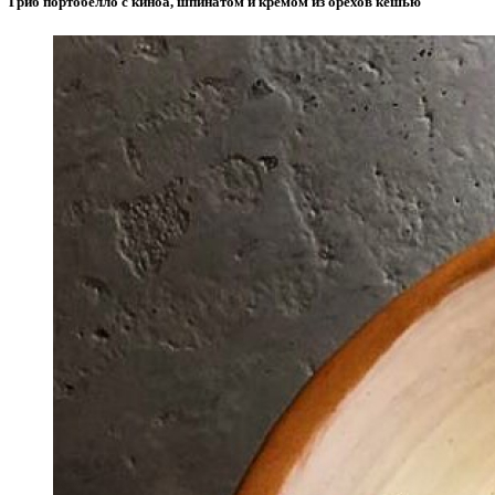
Гриб портобелло с киноа, шпинатом и кремом из орехов кешью