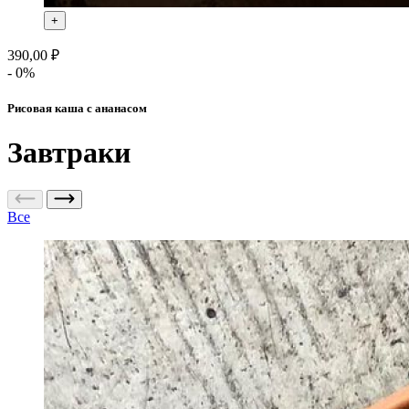
+
390,00 ₽
- 0%
Рисовая каша с ананасом
Завтраки
Все